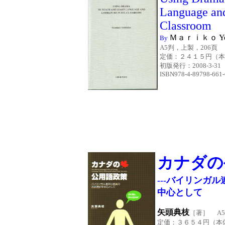
Language and
Classroom
Ｍａｒｉｋｏ Yos
By
A5判，上製，206頁
定価：２４１５円（本体
初版発行
：2008-3
ISBN978-4-89798-661-
カナダの
---バイリンガ
中心として
矢頭典枝
［著］ A5
定価：３６５４円（本体