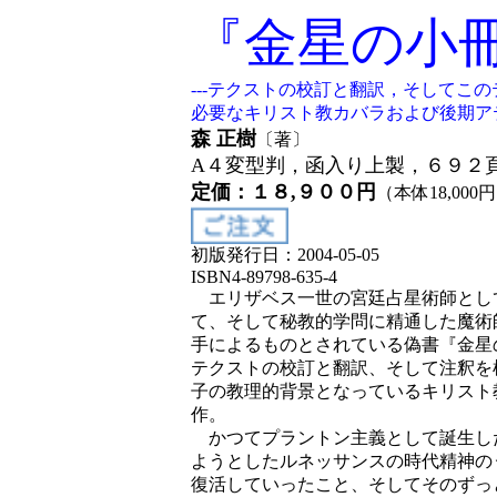
『金星の小
---テクストの校訂と翻訳，そしてこ
必要なキリスト教カバラおよび後期ア
森 正樹
〔著〕
A４変型判，函入り上製，６９２
定価：１８,９００円
（本体18,00
初版発行日：2004-05-05
ISBN4-89798-635-4
エリザベス一世の宮廷占星術師とし
て、そして秘教的学問に精通した魔術師とし
手によるものとされている偽書『金星
テクストの校訂と翻訳、そして注釈を
子の教理的背景となっているキリスト
作。
かつてプラントン主義として誕生し
ようとしたルネッサンスの時代精神の
復活していったこと、そしてそのずっ