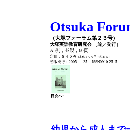
Otsuka Foru
（大塚フォーラム第２３号）
大塚英語教育研究会
［編／発行］
A5判，並製，60頁
定価：８４０円
（本体８００円＋税５％）
初版発行：2005-11-25 ISSN0910-2515
目次へ↑
幼児から成人まで