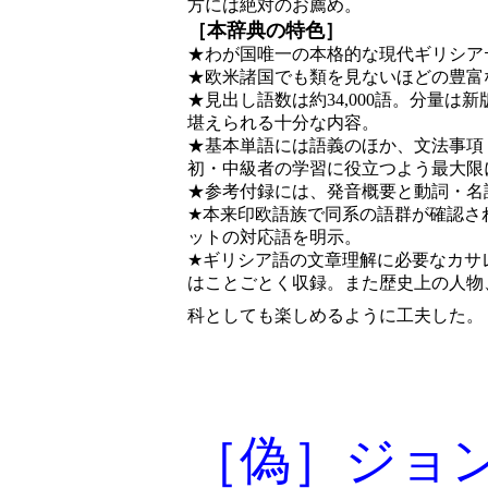
方には絶対のお薦め。
［本辞典の特色］
★わが国唯一の本格的な現代ギリシア
★欧米諸国でも類を見ないほどの豊富
★見出し語数は約34,000語。分量
堪えられる十分な内容。
★基本単語には語義のほか、文法事項
初・中級者の学習に役立つよう最大限
★参考付録には、発音概要と動詞・名
★本来印欧語族で同系の語群が確認さ
ットの対応語を明示。
★ギリシア語の文章理解に必要なカサ
はことごとく収録。また歴史上の人物
科としても楽しめるように工夫した。
［偽］ジョ