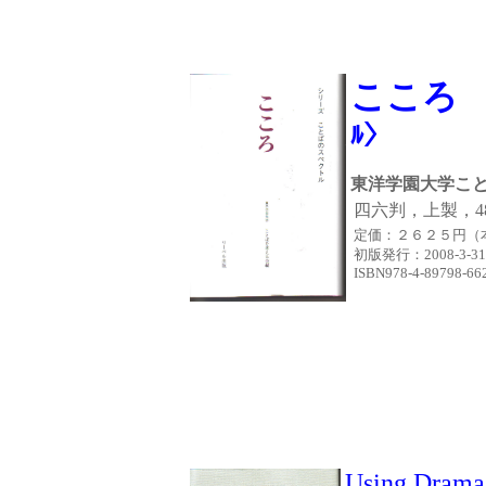
こころ
〈
ﾙ〉
東洋学園大学こ
四六判，上製，4
定価：２６２５円
（
初版発行
：2008-
ISBN978-4-89798-66
Using Drama 