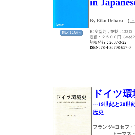
in Japanes
By Eiko Uehara
（上
B5変型判，並製，132頁
定価：２５００円（本体23
初版発行
：2007-3-2
ISBN978-4-89798-657-9
ドイツ環
---19世紀と2
歴史
フランツ=ヨセフ
トーマス・ロ