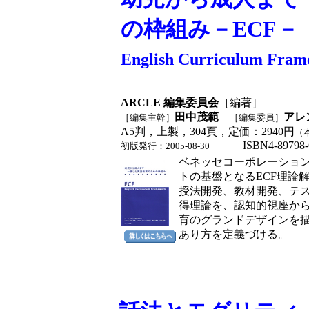
の枠組み－ECF－
English Curriculum Fra
ARCLE 編集委員会
［編著］
田中茂範
アレ
［編集主幹］
［編集委員］
A5判，上製，304頁，定価：2940円
（
ISBN4-89798-6
初版発行：2005-08-30
ベネッセコーポレーショ
トの基盤となるECF理論
授法開発、教材開発、テ
得理論を、認知的視座か
育のグランドデザインを
あり方を定義づける。