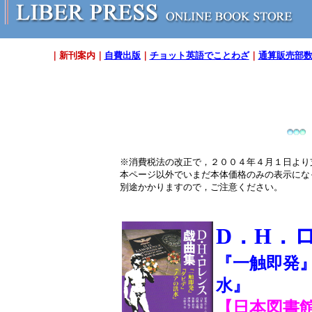
｜
新刊案内
｜
自費出版
｜
チョット英語でことわざ
｜
通算販売部数
※消費税法の改正で，２００４年４月１日より
本ページ以外でいまだ本体価格のみの表示にな
別途かかりますので，ご注意ください。
D．H．
『一触即発
水』
【日本図書