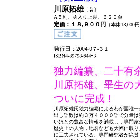
川原拓雄
〔著〕
A５判、函入り上製、６２０頁
定価：１８,９００円
（本体18,00
発行日：2004-0
７-３１
ISBN4-89798-644ｰ3
独力編纂、二十有
川原拓雄、畢生の
ついに完成！
川原拓雄氏独力編纂によるわが国唯一
出し語数は約３万４０００語で分量は
いほどの豊富な情報を満載し，専門家
歴史上の人物，地名なども大幅に取り
に工夫されている。専門研究者が絶賛