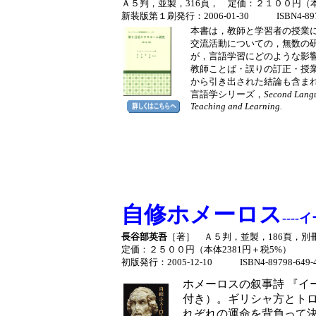
Ａ５判，並製，316頁， 定価：２１００円（本
新装版第１刷発行：2006-01-30 ISBN4-8979
本書は，教師と学習者の授業
交流活動についての，無数の
が，言語学習にどのような影
教師ことば・誤りの訂正・授
から引き出された結論も含ま
言語学シリーズ，
Second Langu
Teaching and Learning.
自修ホメーロス
---
長谷部英吾
［著］ Ａ５判，並製，186頁，別
定価：２５００円（本体2381円＋税5%）
初版発行：2005-12-10 ISBN4-89798-649-
ホメーロスの叙事詩 『イ
付き）。ギリシャ方とト
れぞれの運命を背負って