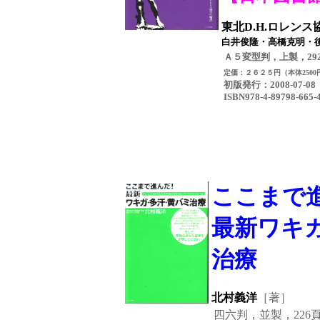
東北D.H.ロレンス
白井俊隆・高橋克明・
Ａ５変型判，上製，29
定価：２６２５円
（本体250
初版発行
：2008-0
ISBN978-4-89798-665-
ここまで
最新ワキ
治療
北村義洋
［著］
四六判，並製，226