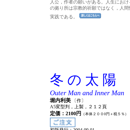
人公，作者の願いがある。人生におけ
の拠り所は宗教的祈願ではなく，人間
実践である。
冬 の 太 陽
Outer Man and Inner Man
堀内利美
〔作〕
A5変型判，上製，２１２頁
定価：2100円
（本体２００0円＋税５％）
初版発行：2004-09-01