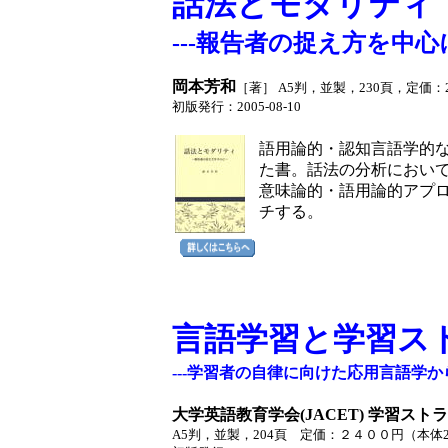
話法とモダリティ
---報告者の捉え方を中心
岡本芳和
［著］ A5判，並製，230頁，定価：2
初版発行：2005-08-10 ISBN4-
語用論的・認知言語学的
た書。話法の分析におい
意味論的・語用論的アプ
チする。
言語学習と学習ス
---学習者の自律に向けた応用言語学
大学英語教育学会(JACET) 学習スト
A5判，並製，204頁 定価：２４００円（本体2