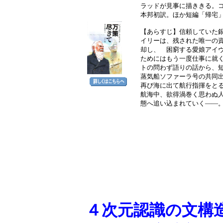
ラッドが見事に描ききる。
本邦初訳。ほか短編「帰宅
【あらすじ】信頼していた
イリーは、残された唯一の
却し、 困窮する愛娘アイ
ためにはもう一度仕事に就
トの問わず語りの話から、
蒸気船ソファーラ号の共同
再び海に出て航行指揮をと
航海中、欲得渦巻く思わぬ
態へ追い込まれていく――
４次元認識の文構