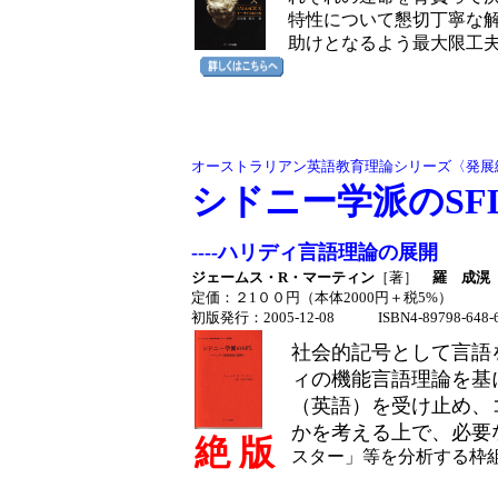
特性について懇切丁寧な解
助けとなるよう最大限工
オーストラリアン英語教育理論シリーズ〈発展
シドニー学派のSF
----ハリディ言語理論の展開
ジェームス・R・マーティン
［著］
羅 成滉
定価：２1００円（本体2000円＋税5%）
初版発行：2005-12-08
ISBN4-89798-648-
社会的記号として言語
ィの機能言語理論を基
（英語）を受け止め、
かを考える上で、必要
絶 版
スター」等を分析する枠