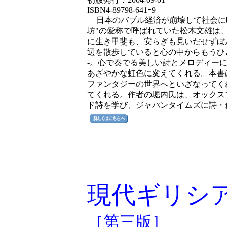
ISBN4-89798-641ｰ9
日本のバブル経済が崩壊して社会に
坊"の愛称で呼ばれていた松木文雄は
に生き甲斐も、安らぎも見いだせずぼ
辺を散歩していると心の中からもうひ
-。心で奏でる美しい詩とメロディー
あざやかな虹色に変えてくれる。本書
ファンタジーの世界へといざなってく
てくれる。作者の堀内氏は、オックス
ド詩を学び、ジャパンタイムズに詩・
現代ギリシ
［第三版］