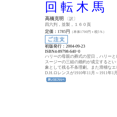
回 転 木 馬
高橋克明
〔訳〕
四六判，並製，１６０頁
定価：1785円
（本体1700円＋税5％）
初版発行：2004-09-23
ISBN4-89798-640ｰ0
ハリーの母親の葬式の翌日，ハリーと
スージーの三組の婚約が成立するとい
象として残る不条理劇。また滑稽なエ
D.H.ロレンスが1910年11月～19