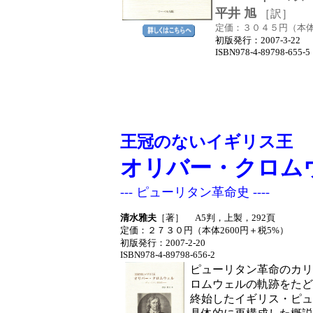
平井 旭
［訳］
A5
定価：３０４５円（本体
初版発行
：2007-3-
ISBN978-4-89798-655-5
王冠のないイギリス王
オリバー・クロム
--- ピューリタン革命史 ----
清水雅夫
［著］ A5判，上製，292頁
定価：２７３０円（本体2600円＋税5%）
初版発行
：2007-2-20
ISBN978-4-89798-656-2
ピューリタン革命のカリ
ロムウェルの軌跡をたど
終始したイギリス・ピュ