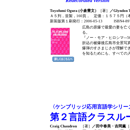
Redecorated version
Toyofumi Ogura (小倉豊文）
［著］
／Glyndon T
Ａ５判，並製，160頁， 定価：１５７５円（本
新装版第１刷発行：2006-05-13 ISBN4-8979
広島の原爆で最愛の妻を亡
る。
『ノー・モア・ヒロシマ---
折込の被爆後広島市全景写真
爆弾のすさまじさが理解で
を知るためにも、すべての
〈ケンブリッジ応用言語学シリー
第２言語クラスル
Craig Chaudron
［著］
／田中春美・吉岡薫
［