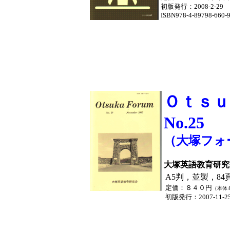
初版発行
：2008-2
ISBN978-4-89798-660-
Ｏｔｓｕ
No.25
（大塚フォ
大塚英語教育研
A5判，並製，84
定価：８４０円
（本体
初版発行：2007-11-25