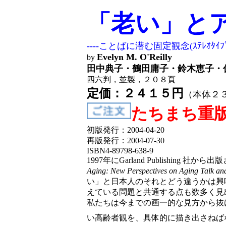
「老い」と
----ことばに潜む固定観念(ｽﾃﾚｵﾀ
Evelyn M. O'Reilly
by
田中典子・鶴田庸子・鈴木恵子・
四六判，並製，２０８頁
定価：２４１５円
（本体２
たちまち重
初版発行：2004-04-20
再版発行：2004-07-30
ISBN4-89798-638-9
1997年にGarland Publishing 社から
Aging: New Perspectives on Aging Talk and
い」と日本人のそれとどう違うかは興
えている問題と共通する点も数多く見
私たちは今までの画一的な見方から抜
い高齢者観を、具体的に描き出さねば