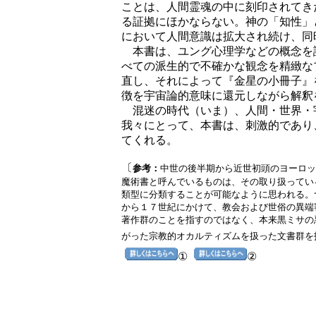
ことは、人間霊魂の中に刻印されてき
る証拠にほかならない。神の「知性」
において人間意識は拡大され続け、同
本書は、ユング心理学などの概念を
べての派生的で不確かな観念を精緻な
直し、それによって『金星の小冊子』
徴を宇宙論的意味に還元しながら解釈
混迷の時代（いま）、人間・世界・
我々にとって、本書は、刺激的であり
てくれる。
〔
参考：
中世の後半期から近世初頭のヨーロッ
魔術書と呼んでいるものは、その取り扱ってい
類型に分類することが可能なように思われる。
から１７世紀にかけて、教会および世俗の異端
著作群のことを指すのではなく、本来黒ミサの
がった宗教的オカルティズムを扱った文書群を
①
②