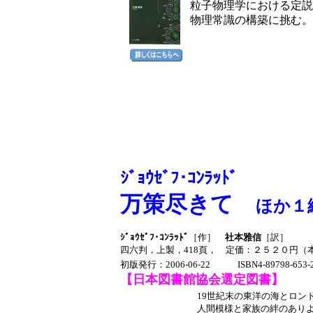
粒子物理学における定説
物理常識の構築に挑む。
ｼﾞｮｳｾﾞﾌ･ｺﾝﾗｯﾄﾞ
万策尽きて
ほか１
ｼﾞｮｳｾﾞﾌ･ｺﾝﾗｯﾄﾞ
［作］
社本雅信
［訳］
四六判，上製，418頁， 定価：２５２０円（本
初版発行
：2006-06-22 ISBN4-89798-653-
【日本図書館協会選定図書】
19世紀末の東洋の海とロン
人間模様と家族の絆のあり