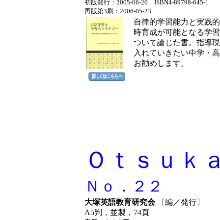
初版発行：2005-06-20 ISBN
4-89798-645-1
再版第3刷：2006-05-23
自律的学習能力と実践的
時育成が可能となる学習
ついて論じた書。指導現
入れていきたい中学・高
お勧めします。
Ｏｔｓｕｋ
Ｎｏ．２２
大塚英語教育研究会
〔編／発行〕
A5判，並製，74頁