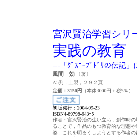
宮沢賢治学習シリー
実践の教育
---「ｸﾞｽｺｰﾌﾞﾄﾞﾘの
風間 効
〔著〕
A5判，上製，２９２頁
定価：3150円
（本体3000円＋税5％）
初版発行：2004-09-23
ISBN4-89798-643ｰ5
作者・宮沢賢治の生い立ち，創作時の
ることで，作品のもつ教育的な理想や
姿，これを明るくしようとする作者の