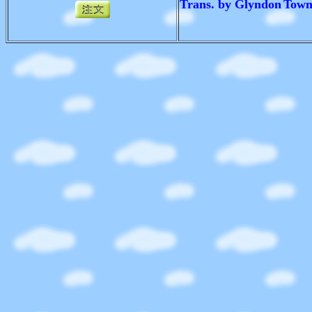
Trans. by
Glyndon
Town