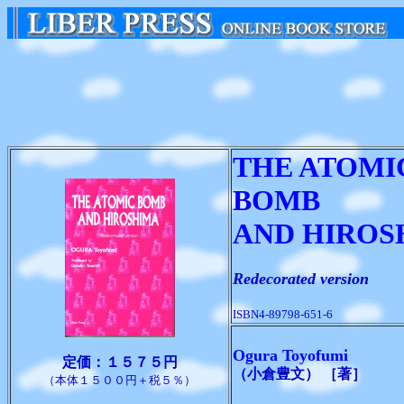
THE ATOMI
BOMB
AND HIROS
Redecorated version
ISBN4-89798-651-6
Ogura Toyofumi
定価：１５７５円
（小倉豊文） ［著］
（本体１５００円＋税５％）