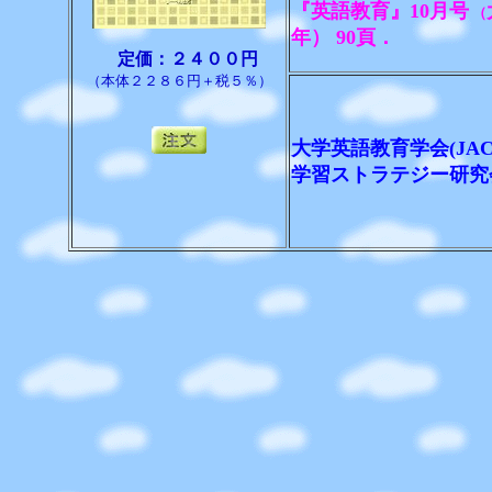
『英語教育』10月号
（
年） 90頁．
定価：２４００円
（本体２２８６円＋税５％）
大学英語教育学会(JAC
学習ストラテジー研究