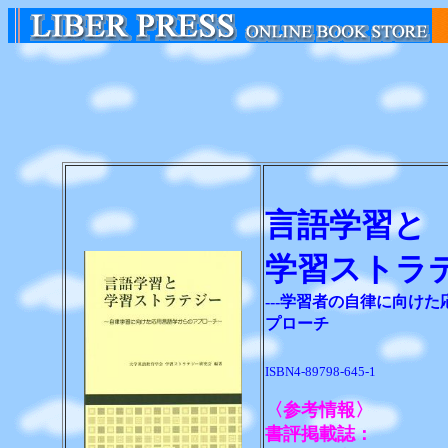
言語学習と
学習ストラ
---学習者の自律に向け
プローチ
ISBN4-89798-645-1
〈参考情報〉
書評掲載誌：