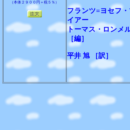
（本体２９００円＋税５％）
フランツ=ヨセフ
イアー
トーマス・ロンメ
［編］
平井 旭 ［訳］