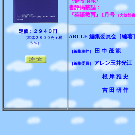
〈参考情報〉
書評掲載誌：
『英語教育』1月号
（
大修館書店
定価：２９４０円
ARCLE 編集委員会［編著
（本体２８００円＋税
５％）
田 中 茂 範
［編集主幹］
アレン玉井光江
［編集委員］
根 岸 雅 史
吉 田 研 作