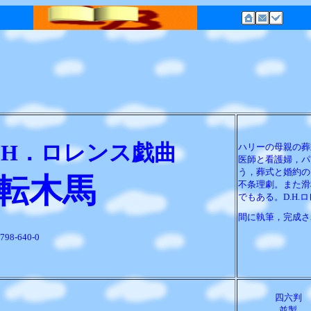
．H．ロレンス戯曲
ハリーの母親の葬
医師と看護婦，パ
う，葬式と婚約の
転木馬
不条理劇。また滑
でもある。D.H.ロ
間に執筆，完成さ
798-640-0
四六判
並製