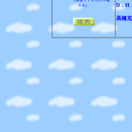
（本体１７００円＋税
D．H
５％）
高橋