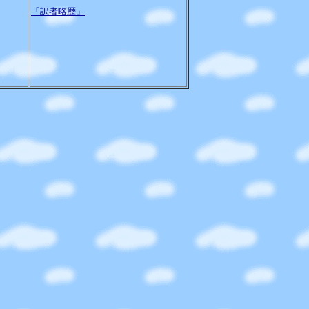
「訳者略歴」