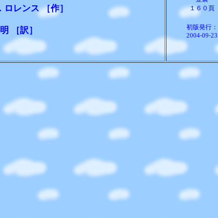
．ロレンス
［作］
１６０頁
初版発行：
克明
［訳］
2004-09-23