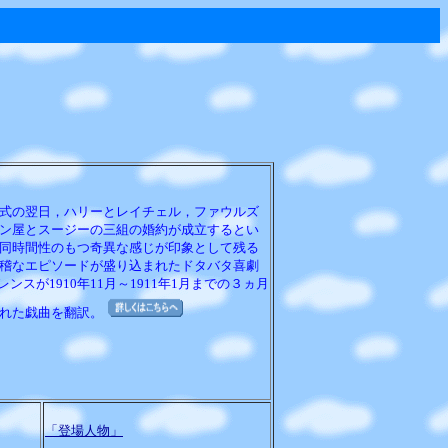
式の翌日，ハリーとレイチェル，ファウルズ
ン屋とスージーの三組の婚約が成立するとい
同時間性のもつ奇異な感じが印象として残る
稽なエピソードが盛り込まれたドタバタ喜劇
レンスが1910年11月～1911年1月までの３ヵ月
れた戯曲を翻訳。
「登場人物」