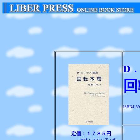
D
回
ISBN4-89
定価：１７８５円