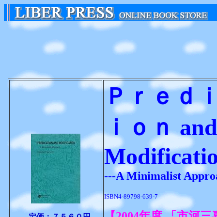
Ｐｒｅｄ
ｉｏｎ an
Modificati
---A Minimalist Appro
ISBN4-89798-639-7
【2004年度 「市河
定価：７５６０円