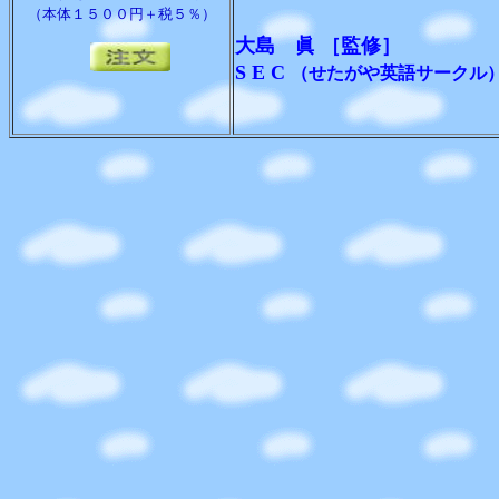
（本体１５００円＋税５％）
大島 眞
［監修］
S E C
（せたがや英語サークル