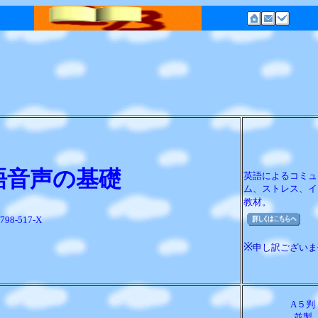
語音声の基礎
英語によるコミュ
ム、ストレス、イ
教材。
798-517-X
※
申し訳ございま
A５判
並製