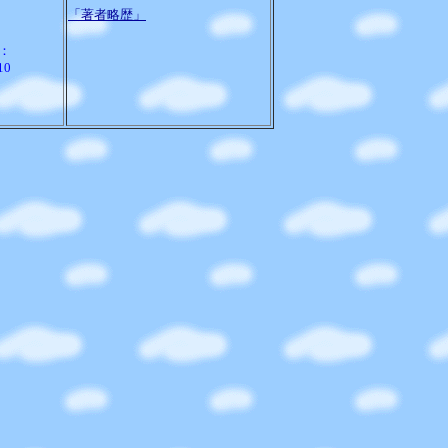
「著者略歴」
：
10