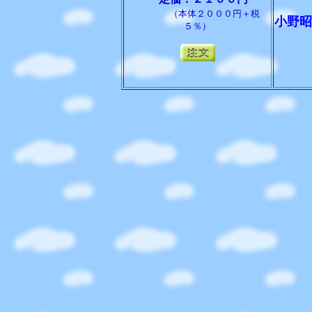
（本体２０００円＋税
小野昭
５％）