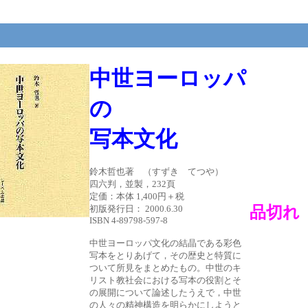
中世ヨーロッパ
の
写本文化
鈴木哲也著 （すずき てつや）
四六判，並製，232頁
定価：本体 1,400円＋税
初版発行日： 2000.6.30
品切れ
ISBN 4-89798-597-8
中世ヨーロッパ文化の結晶である彩色
写本をとりあげて，その歴史と特質に
ついて所見をまとめたもの。中世のキ
リスト教社会における写本の役割とそ
の展開について論述したうえで，中世
の人々の精神構造を明らかにしようと