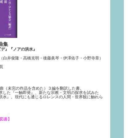
曲集
ダビデ』『ノアの洪水』
協会（白井俊隆・高橋克明・後藤眞琴・伊澤佑子・小野寺章）
頁
（未完の作品を含めた）３編を翻訳した書。
触即発』、新たな宗教・文明の探求を試みた
代にも通じるロレンスの人間・世界観に触れら
図書】