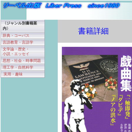
〈ジャンル別書籍案
内〉
書籍詳細
辞典・コーパス
言語教育・言語学
文学論・歴史・
小説・エッセイ
思想・社会・時事問題
理工学・自然科学
.実用・趣味