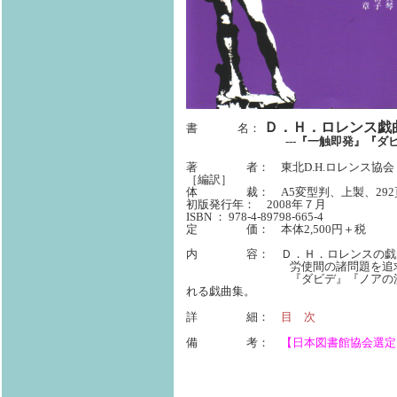
Ｄ．Ｈ．ロレンス戯
書 名：
---『一触即発』『
著 者：
東北D.H.ロレンス
［編訳］
体 裁： A5変型判、上製、292
初版発行年： 2008年７月
ISBN ： 978-4-89798-665-4
定 価： 本体2,500円＋税
内 容： Ｄ．Ｈ．ロレンスの戯曲
労使間の諸問題を追求した『一
『ダビデ』『ノアの洪水』。現
れる戯曲集。
詳 細：
目 次
備 考：
【日本図書館協会選定