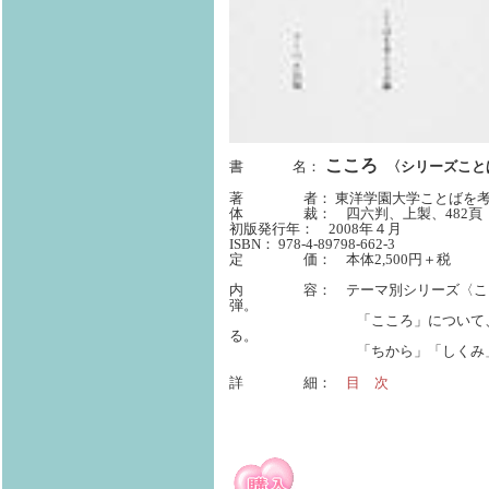
こころ
書 名：
〈シリーズこと
著 者：
東洋学園大学ことばを
体 裁： 四六判、上製、482頁
初版発行年： 2008年４月
ISBN： 978-4-89798-662-3
定 価： 本体2,500円＋税
内 容： テーマ別シリーズ〈こと
弾。
「こころ」について、２６名の
る。
「ちから」「しくみ」「す
詳 細：
目 次