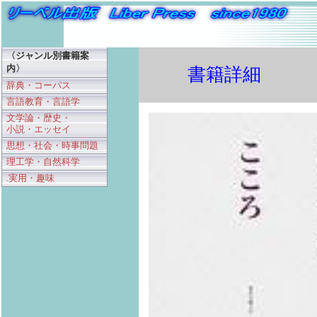
〈ジャンル別書籍案
内〉
書籍詳細
辞典・コーパス
言語教育・言語学
文学論・歴史・
小説・エッセイ
思想・社会・時事問題
理工学・自然科学
.実用・趣味