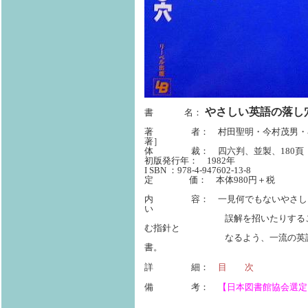
やさしい英語の落し
書 名：
著 者：
村田聖明・今村茂男・
著］
体 裁： 四六判、並製、180頁
初版発行年： 1982年
-947602-13-8
I SBN ：978-4
定 価： 本体980円＋税
内 容： 一見何でもないやさしい
い
誤解を招いたりすることがある
む指針と
なるよう、一流の英語の使い手
書。
詳 細：
目 次
備 考：
【日本図書館協会選定