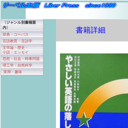
〈ジャンル別書籍案
内〉
書籍詳細
辞典・コーパス
言語教育・言語学
文学論・歴史・
小説・エッセイ
思想・社会・時事問題
理工学・自然科学
.実用・趣味