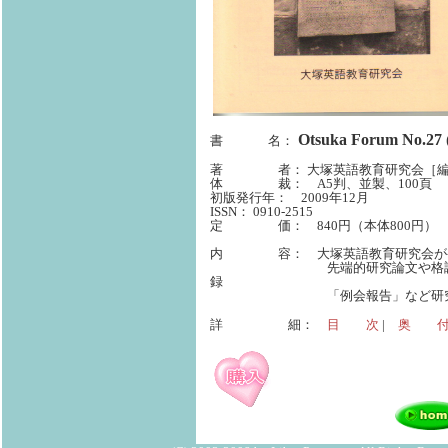
Otsuka Forum No
書 名：
著 者：
［編
大塚英語教育研究会
体 裁： A5判、並製、100頁
初版発行年： 2009年12月
ISSN： 0910-2515
定 価： 840円（本体800円）
内 容： 大塚英語教育研究会が発
先端的研究論文や格調高いエッ
録
「例会報告」など研究会の活
詳 細：
目 次
|
奥 