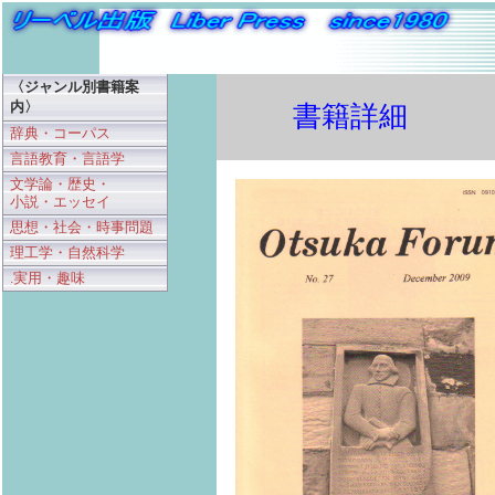
〈ジャンル別書籍案
内〉
書籍詳細
辞典・コーパス
言語教育・言語学
文学論・歴史・
小説・エッセイ
思想・社会・時事問題
理工学・自然科学
.実用・趣味